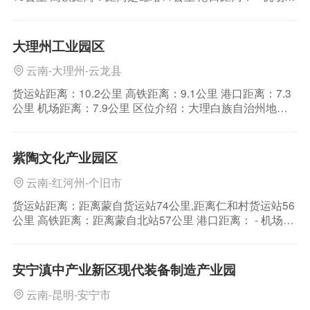
离：距离昆明长水机场151公里 区位介绍：楚雄彝族自治
州属于云南省下辖的自治州之一，地处云南省中部，东靠
昆明市，西接大理白族自治州，南连普洱市和玉溪市，北
大理州工业园区
临四川省攀枝花市。楚雄州辖1市
云南-大理州-云龙县
货运站距离：10.2公里 高铁距离：9.1公里 港口距离：7.3
公里 机场距离：7.9公里 区位介绍：大理白族自治州地处
云南省中部偏西，海拔2090米，东邻楚雄州，南靠普洱
市、临沧市，西与保山市、怒江州相连，北接丽江市。地
跨东经98°52′～101°03′，北纬24°41′～26°42′之间，东巡
紫陶文化产业园区
洱
云南-红河州-个旧市
货运站距离：距离蒙自货运站74公里,距离仁和村货运站56
公里 高铁距离：距离蒙自北站57公里 港口距离： - 机场距
离：距离昆明长水机场163公里 区位介绍：红河州位于位
于东经101゜47′～104゜16′，北纬22゜26′～24゜45′之
间，地处云南省东南部，北连昆明，东接文山，西邻玉
安宁滇中产业新区现代装备制造产业园
溪，南与越
云南-昆明-安宁市