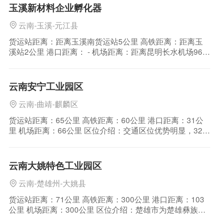
玉溪新材料企业孵化器
云南-玉溪-元江县
货运站距离：距离玉溪南货运站5公里 高铁距离：距离玉
溪站2公里 港口距离： - 机场距离：距离昆明长水机场96公
里 区位介绍：玉溪市，云南省辖地级市，位于云南省中
部，地理坐标处于北纬23°19′~24°53′、东经
101°16′~103°09′之间。北接省会昆明市，西南连普洱市，
云南安宁工业园区
东南邻红河哈尼族彝
云南-曲靖-麒麟区
货运站距离：65公里 高铁距离：60公里 港口距离：31公
里 机场距离：66公里 区位介绍：交通区位优势明显，320
国道、昆楚、安晋高速公路、成昆铁路穿境而过；境内读
书铺、大桃花、新亚美谷铁路物流园与成昆铁路昆广复线
形成互相交织，内外互通的铁路交通网路，是云南“国际大
云南大姚特色工业园区
通道”的重要西向枢纽，也是通往滇
云南-楚雄州-大姚县
货运站距离：71公里 高铁距离：300公里 港口距离：103
公里 机场距离：300公里 区位介绍：楚雄市为楚雄彝族自