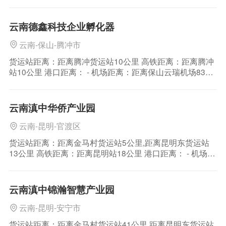
治州的首府，也是楚雄彝族自治州的政治、经济、文化、
交通中心。 楚雄市位于云贵高原中部，东接昆明、西连大
理、南至普洱、北达攀枝花，东距昆明152公里，西距大理
云南德鑫科技企业孵化器
179公里，320国道、10
云南-保山-腾冲市
货运站距离：距离腾冲货运站10公里 高铁距离：距离腾冲
站10公里 港口距离： - 机场距离：距离保山云瑞机场83公
里 区位介绍：保山市地处云南省西部，位于东经98°25′～
100°02′和北纬24°08′～25°51′之间。东与大理白族自治
州、临沧市接壤，北与怒江傈僳族自治州、西与德宏傣族
云南滇中华侨产业园
景颇族自
云南-昆明-官渡区
货运站距离：距离金马村货运站5公里,距离昆明东货运站
13公里 高铁距离：距离昆明站18公里 港口距离： - 机场距
离：距离昆明长水机场7公里 区位介绍：大理州地处云贵
高原与横断山脉结合部位，地势西北高，东南低。地貌复
杂多样，点苍山以西为高山峡谷区。点苍山以东、祥云以
云南滇中锦瀚智慧产业园
西为中山陡坡地形。境内的山脉主要
云南-昆明-安宁市
货运站距离：距离金马村货运站41公里,距离昆明东货运站