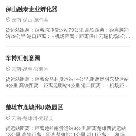
四州市毗邻 公路运输：保山市，古称永昌，是云南省下辖
保山融泰企业孵化器
地级市，位于云南省西
云南-保山-施甸县
货运站距离：距离腾冲货运站79公里 高铁距离：距离腾冲
站79公里 港口距离： - 机场距离：距离保山云瑞机场5公里
区位介绍：保山市地处云南省西部，位于东经98°25′～
100°02′和北纬24°08′～25°51′之间。东与大理白族自治
州、临沧市接壤，北与怒江傈僳族自治州、西与德宏傣族
车博汇创意园
景颇族自治
云南-昆明-官渡区
货运站距离：距离金马村货运站14公里,距离昆明东货运站
6公里 高铁距离：距离昆明站4公里 港口距离： - 机场距
离：距离昆明长水机场26公里 区位介绍：昆明，云南省辖
下地级市，地处云贵高原中部，北与凉山彝族自治州相
连，西南与玉溪市、东南与红河哈尼族彝族自治州毗邻，
楚雄市鹿城州职教园区
西与楚雄彝族自治州接壤，东与曲靖市
云南-楚雄州-元谋县
货运站距离：距离楚雄南货运站8公里,距离楚雄西货运站
13公里 高铁距离：距离楚雄站11公里 港口距离： - 机场距