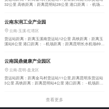
32公里 高铁距离：距离昆明站28公里 港口距离： - 机场距
离：距离昆明长水机场53公里 区位介绍：大理州地处云贵
高原与横断山脉结合部位，地势西北高，东南低。地貌复
杂多样，点苍山以西为高山峡谷区。点苍山以东、祥云以
云南东润工业产业园
西为中山陡坡地形。境内的山脉
云南-玉溪-红塔区
货运站距离：距离玉溪南货运站12公里 高铁距离：距离玉
溪站6公里 港口距离： - 机场距离：距离昆明长水机场89公
里 区位介绍：玉溪市，云南省辖地级市，位于云南省中
部，地理坐标处于北纬23°19′~24°53′、东经
101°16′~103°09′之间。北接省会昆明市，西南连普洱市，
云南国鼎健康产业园区
东南邻红河哈尼族
云南-昆明-盘龙区
货运站距离：距离金马村货运站11公里,距离昆明东货运站
3公里 高铁距离：距离昆明站4公里 港口距离： - 机场距
离：距离昆明长水机场21公里 区位介绍：大理州地处云贵
高原与横断山脉结合部位，地势西北高，东南低。地貌复
杂多样，点苍山以西为高山峡谷区。点苍山以东、祥云以
查看更多
西为中山陡坡地形。境内的山脉主要